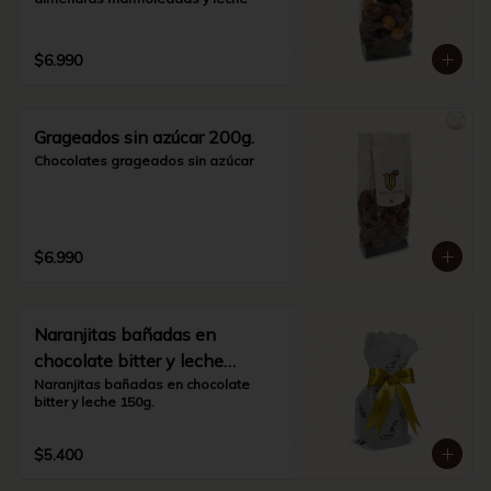
$6.990
Grageados sin azúcar 200g.
Chocolates grageados sin azúcar
$6.990
Naranjitas bañadas en
chocolate bitter y leche
150g.
Naranjitas bañadas en chocolate 
bitter y leche 150g.
$5.400