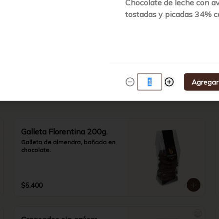
Chocolate de leche con a
Barra Chocolate sin
tostadas y picadas 34% c
Azúcar Blanco 80g.
Chocolate blanco sin azúcar 26% 
cacao.
$4.890
Agregar
Galleta Florentina 200g.
Galleta de almendra, bañada en 
chocolate.
$5.400