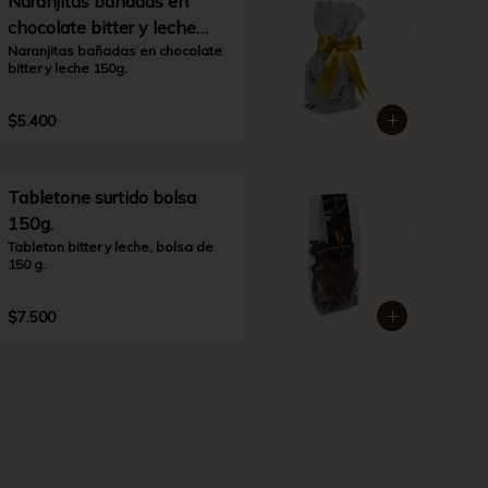
Naranjitas bañadas en
chocolate bitter y leche
150g.
Naranjitas bañadas en chocolate 
bitter y leche 150g.
$5.400
Tabletone surtido bolsa
150g.
Tableton bitter y leche, bolsa de 
150 g.
$7.500