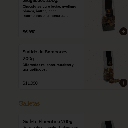
Grageados 200g.
Chocolates café leche, avellana 
blanca, butter, leche 
marmoleado, almendras 
marmoleadas y leche
$6.990
Surtido de Bombones
200g.
Diferentes rellenos, macizos y 
garrapiñados.
$11.990
Galletas
Galleta Florentina 200g.
Galleta de almendra, bañada en 