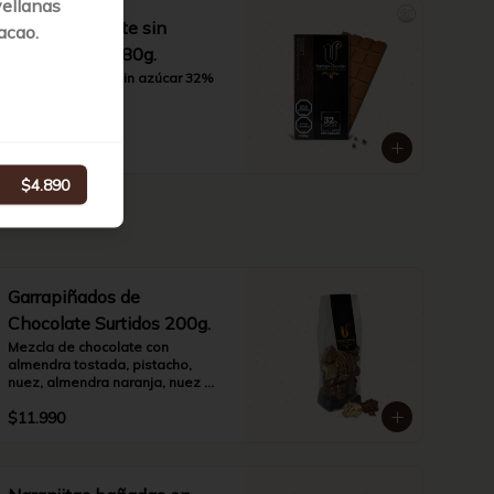
vellanas
Barra Chocolate sin
acao.
Azúcar Leche 80g.
Chocolate leche sin azúcar 32% 
cacao.
$4.890
$4.890
Garrapiñados de
Chocolate Surtidos 200g.
Mezcla de chocolate con 
almendra tostada, pistacho, 
nuez, almendra naranja, nuez 
naranja.
$11.990