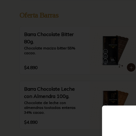
Oferta Barras
Barra Chocolate Bitter
80g.
Chocolate macizo bitter 55% 
cacao.
$4.890
Barra Chocolate Leche
con Almendra 100g.
Chocolate de leche con 
almendras tostadas enteras 
34% cacao.
$4.890