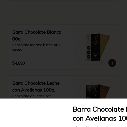
Barra Chocolate Blanco
80g.
Chocolate macizo bitter 30% 
cacao.
$4.890
Barra Chocolate Leche
con Avellanas 100g.
Chocolate de leche con 
avellanas tostadas y picadas 
34% cacao.
Barra Chocolate 
$4.890
con Avellanas 10