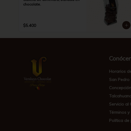
chocolate.
$5.400
Conóce
Horarios d
San Pedro 
Concepció
Talcahuan
Servicio al 
Términos y
Política de