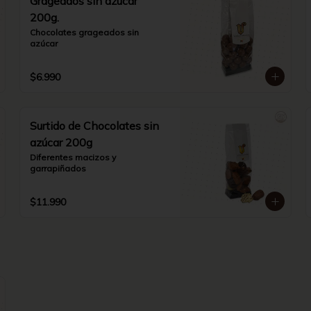
Grageados sin azúcar
200g.
Chocolates grageados sin 
azúcar
$6.990
Surtido de Chocolates sin
azúcar 200g
Diferentes macizos y 
garrapiñados
$11.990